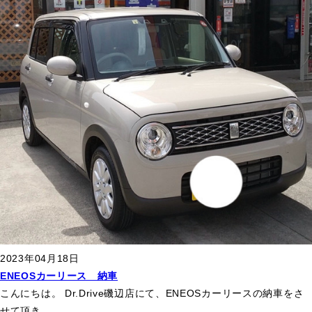
2023年04月18日
ENEOSカーリース 納車
こんにちは。 Dr.Drive磯辺店にて、ENEOSカーリースの納車をさ
せて頂き
...