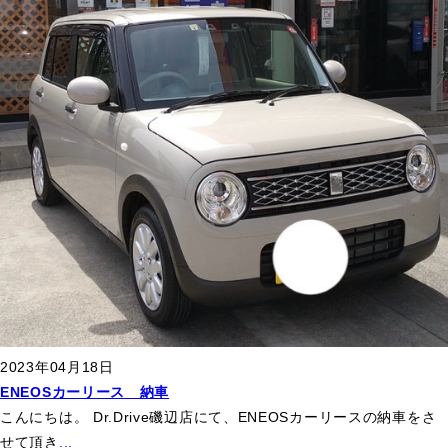
2023年04月18日
ENEOSカーリース 納車
こんにちは。 Dr.Drive磯辺店にて、ENEOSカーリースの納車をさ
せて頂き
...