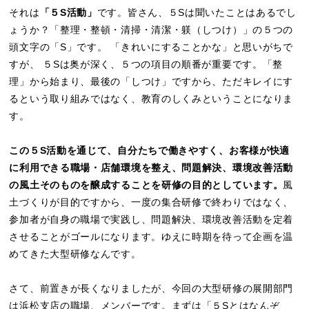
それは
「５S活動」
です。皆さん、５Sは聞いたことはあるでし
ょうか？「整理・整頓・清掃・清潔・躾（しつけ）」の５つの
頭文字の「S」です。 「きれいにすることかな」と思いがちで
すが、 ５Sは奥が深く、５つの項目の順番が重要です。「整
理」から始まり、最後の「しつけ」ですから、ただキレイにす
るという取り組みではなく、教育のしくみということになりま
す。
この５S活動を通じて、自分たちで働きやすく、お客様が快適
に利用できる職場・店舗環境を整え、問題解決、環境改善活動
の風土そのものを醸成することを研修の目的としています。
風
土づくりが目的ですから、一度の集合研修で終わりではなく、
参加者が自身の職場で実践し、問題解決、環境改善活動を定着
させることがゴールになります。ゆえに時期を待って企画を温
めてきた大型研修なんです。
さて、前置きが長くなりましたが、今回の大型研修の展開部門
は浜松支店の職場、メンバーです。まずは「５Sとはなんぞ