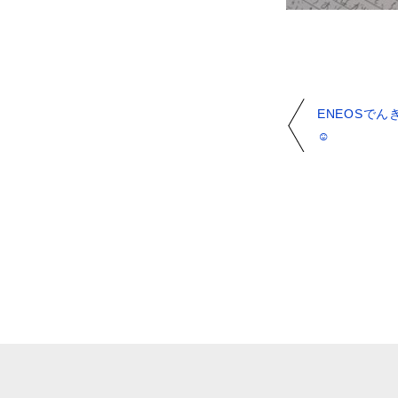
ENEOSで
☺