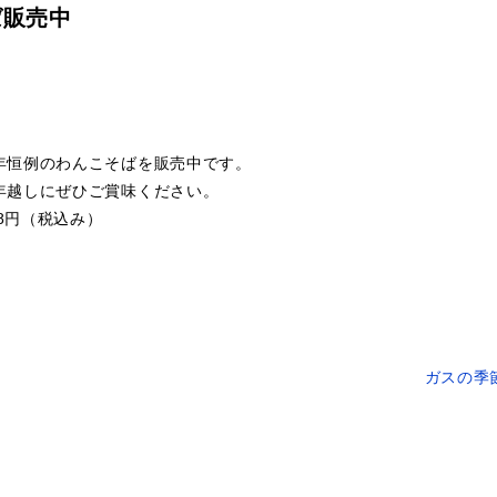
ば販売中
。
年恒例のわんこそばを販売中です。
年越しにぜひご賞味ください。
28円（税込み）
ガスの季