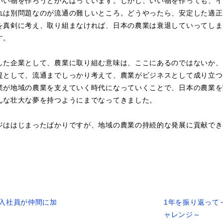
いい物を作ろうとがんばっています。しかし、いい物を作っても、イ
れは別問題なのが流通の難しいところ。どうやったら、安定した適正
を真剣に考え、取り組まなければ、日本の農業は衰退していってしま
す。
した企業として、農業に取り組む意味は、ここにあるのではないか、
提として、流通までしっかり考えて、農業がビジネスとして成り立つ
業が地域の農業を支えていく時代になっていくことで、日本の農業を
んな壮大な夢を持つようにまでなってきました。
ジははじまったばかりですが、地域の農業の持続的な発展に貢献でき
入社員が仲間に加
1年を振り返って
ャレンジ～