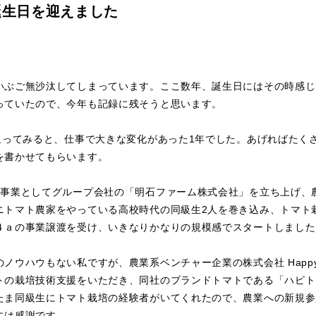
誕生日を迎えました
いぶご無沙汰してしまっています。ここ数年、誕生日にはその時感じ
っていたので、今年も記録に残そうと思います。
り返ってみると、仕事で大きな変化があった1年でした。あげればたく
を書かせてもらいます。
規事業としてグループ会社の「明石ファーム株式会社」を立ち上げ、
ニトマト農家をやっている高校時代の同級生2人を巻き込み、トマト
４ａの事業譲渡を受け、いきなりかなりの規模感でスタートしました
ノウハウもない私ですが、農業系ベンチャー企業の株式会社 Happy Q
トの栽培技術支援をいただき、同社のブランドトマトである「ハピト
たま同級生にトマト栽培の経験者がいてくれたので、農業への新規参
には感謝です。