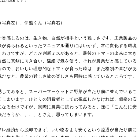
（写真左）、伊熊くん（写真右）
一番感じるのは、生き物、自然が相手という難しさです。工業製品の
果が得られるといったマニュアル通りにはいかず、常に変化する環境
くわけですが、どこか判断ミスがあると、最後のトマトの出来に大き
自然に真剣に向き合い、繊細で気を使う、それが農業だと感じている
なので、おいしい理想的なトマトが育った時は、また格別の喜びがあ
味だなと、農業の難しさ故の楽しさも同時に感じているところです。
感してみると、スーパーマーケットに野菜が当たり前に並んでいるこ
てしまいます。ひとりの消費者としての視点しかなければ、価格の安
になるわけですが、実際に農業に携わってみると、逆に「こんなに安
夫だろうか、、、」とさえ、思ってしまいます。
フレ経済から脱却できず、いい物をより安くという流通が当たり前に