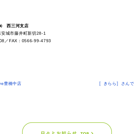
㈱ 西三河支店
知県安城市藤井町新切28-1
508／FAX：0566-99-4793
rive豊橋中店
〚きらら〛さん