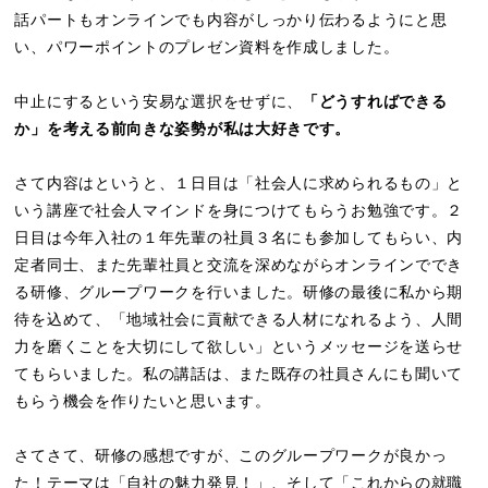
話パートもオンラインでも内容がしっかり伝わるようにと思
い、パワーポイントのプレゼン資料を作成しました。
中止にするという安易な選択をせずに、
「どうすればできる
か」を考える前向きな姿勢が私は大好きです。
さて内容はというと、１日目は「社会人に求められるもの」と
いう講座で社会人マインドを身につけてもらうお勉強です。２
日目は今年入社の１年先輩の社員３名にも参加してもらい、内
定者同士、また先輩社員と交流を深めながらオンラインででき
る研修、グループワークを行いました。研修の最後に私から期
待を込めて、「地域社会に貢献できる人材になれるよう、人間
力を磨くことを大切にして欲しい」というメッセージを送らせ
てもらいました。私の講話は、また既存の社員さんにも聞いて
もらう機会を作りたいと思います。
さてさて、研修の感想ですが、このグループワークが良かっ
た！テーマは「自社の魅力発見！」、そして「これからの就職